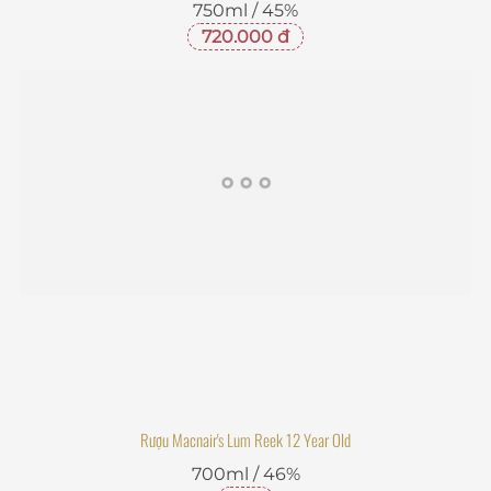
750ml / 45%
720.000 đ
Rượu Macnair's Lum Reek 12 Year Old
700ml / 46%