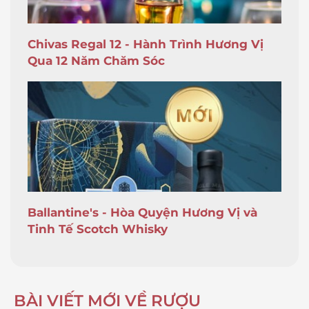
Chivas Regal 12 - Hành Trình Hương Vị
Qua 12 Năm Chăm Sóc
Ballantine's - Hòa Quyện Hương Vị và
Tinh Tế Scotch Whisky
BÀI VIẾT MỚI VỀ RƯỢU