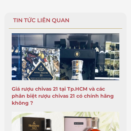
TIN TỨC LIÊN QUAN
Giá rượu chivas 21 tại Tp.HCM và các
phân biệt rượu chivas 21 có chính hãng
không ?