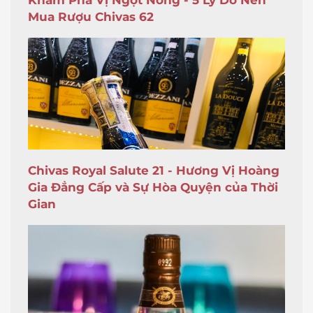
Khám Phá Vị Ngọt Nồng - 5 Lý Do Nên
Mua Rượu Chivas 62
Chivas Royal Salute 21 - Hương Vị Hoàng
Gia Đẳng Cấp và Sự Hòa Quyện của Thời
Gian