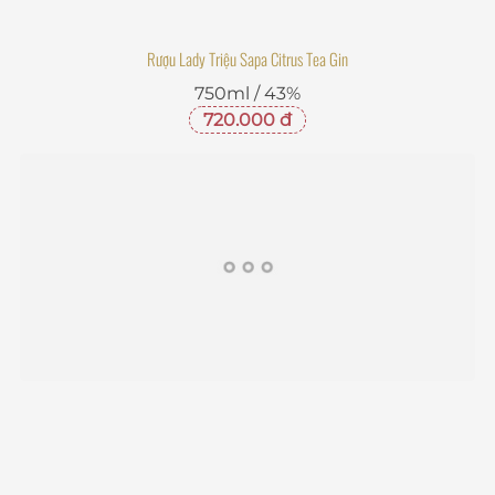
Rượu Lady Triệu Sapa Citrus Tea Gin
750ml / 43%
720.000 đ