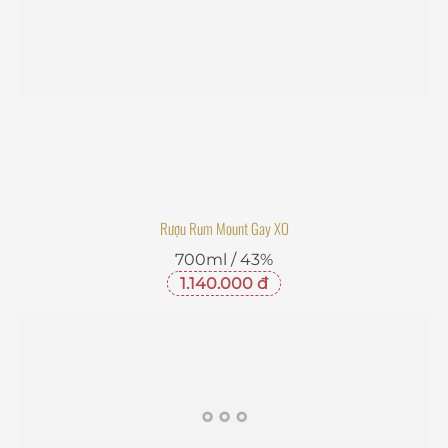
Rượu Rum Mount Gay XO
700ml / 43%
1.140.000 đ