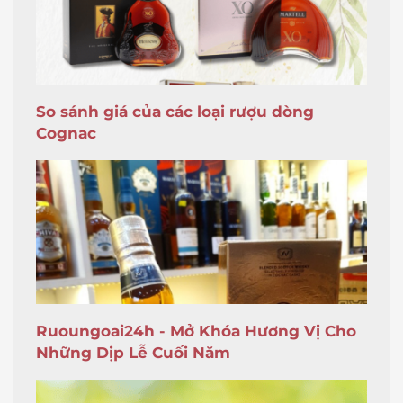
So sánh giá của các loại rượu dòng
Cognac
Ruoungoai24h - Mở Khóa Hương Vị Cho
Những Dịp Lễ Cuối Năm