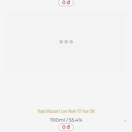
0 đ
Rượu Macnair's Lum Reek 10 Year Old
700ml / 55.4%
0 đ