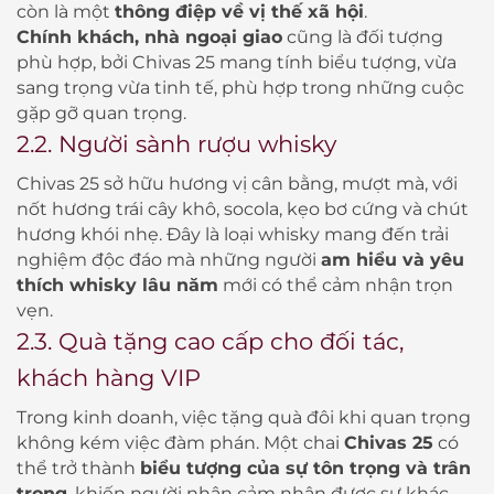
còn là một
thông điệp về vị thế xã hội
.
Chính khách, nhà ngoại giao
cũng là đối tượng
phù hợp, bởi Chivas 25 mang tính biểu tượng, vừa
sang trọng vừa tinh tế, phù hợp trong những cuộc
gặp gỡ quan trọng.
2.2. Người sành rượu whisky
Chivas 25 sở hữu hương vị cân bằng, mượt mà, với
nốt hương trái cây khô, socola, kẹo bơ cứng và chút
hương khói nhẹ. Đây là loại whisky mang đến trải
nghiệm độc đáo mà những người
am hiểu và yêu
thích whisky lâu năm
mới có thể cảm nhận trọn
vẹn.
2.3. Quà tặng cao cấp cho đối tác,
khách hàng VIP
Trong kinh doanh, việc tặng quà đôi khi quan trọng
không kém việc đàm phán. Một chai
Chivas 25
có
thể trở thành
biểu tượng của sự tôn trọng và trân
trọng
, khiến người nhận cảm nhận được sự khác