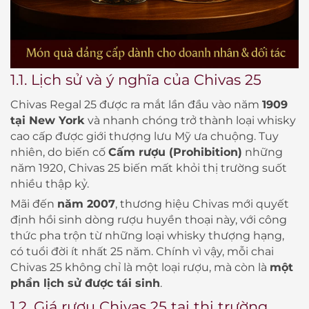
1.1. Lịch sử và ý nghĩa của Chivas 25
Chivas Regal 25 được ra mắt lần đầu vào năm
1909
tại New York
và nhanh chóng trở thành loại whisky
cao cấp được giới thượng lưu Mỹ ưa chuộng. Tuy
nhiên, do biến cố
Cấm rượu (Prohibition)
những
năm 1920, Chivas 25 biến mất khỏi thị trường suốt
nhiều thập kỷ.
Mãi đến
năm 2007
, thương hiệu Chivas mới quyết
định hồi sinh dòng rượu huyền thoại này, với công
thức pha trộn từ những loại whisky thượng hạng,
có tuổi đời ít nhất 25 năm. Chính vì vậy, mỗi chai
Chivas 25 không chỉ là một loại rượu, mà còn là
một
phần lịch sử được tái sinh
.
1.2. Giá rượu Chivas 25 tại thị trường