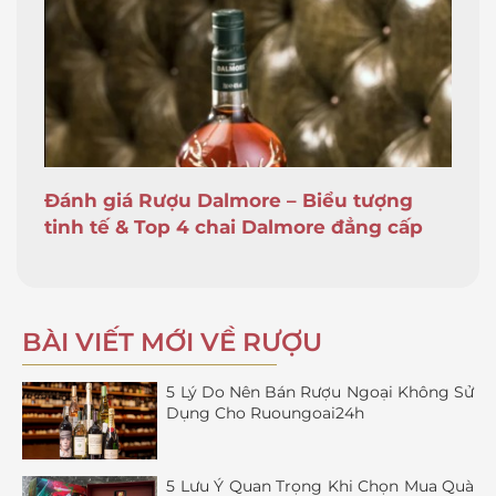
Đánh giá Rượu Dalmore – Biểu tượng
tinh tế & Top 4 chai Dalmore đẳng cấp
BÀI VIẾT MỚI VỀ RƯỢU
5 Lý Do Nên Bán Rượu Ngoại Không Sử
Dụng Cho Ruoungoai24h
5 Lưu Ý Quan Trọng Khi Chọn Mua Quà