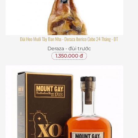
Đùi Heo Muối Tây Ban Nha - Deraza Iberico Cebo 24 Tháng - ĐT
Deraza - đùi trước
1.350.000 đ