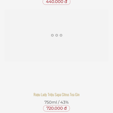
440.000 đ
Rượu Lady Triệu Sapa Citrus Tea Gin
750ml / 43%
720.000 đ