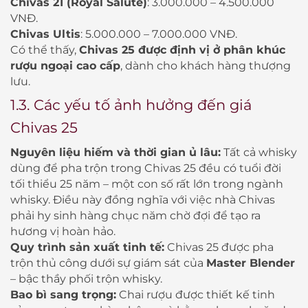
Chivas 21 (Royal Salute)
: 3.000.000 – 4.500.000
VNĐ.
Chivas Ultis
: 5.000.000 – 7.000.000 VNĐ.
Có thể thấy,
Chivas 25 được định vị ở phân khúc
rượu ngoại cao cấp
, dành cho khách hàng thượng
lưu.
1.3. Các yếu tố ảnh hưởng đến giá
Chivas 25
Nguyên liệu hiếm và thời gian ủ lâu:
Tất cả whisky
dùng để pha trộn trong Chivas 25 đều có tuổi đời
tối thiểu 25 năm – một con số rất lớn trong ngành
whisky. Điều này đồng nghĩa với việc nhà Chivas
phải hy sinh hàng chục năm chờ đợi để tạo ra
hương vị hoàn hảo.
Quy trình sản xuất tinh tế:
Chivas 25 được pha
trộn thủ công dưới sự giám sát của
Master Blender
– bậc thầy phối trộn whisky.
Bao bì sang trọng:
Chai rượu được thiết kế tinh