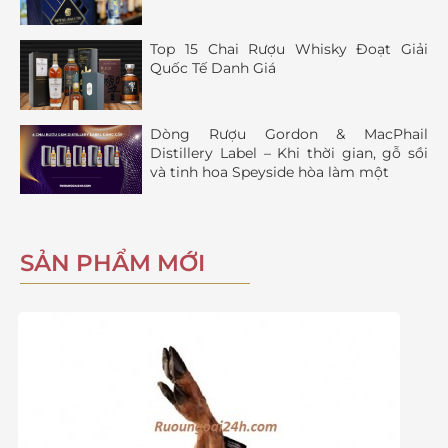
Top 15 Chai Rượu Whisky Đoạt Giải
Quốc Tế Danh Giá
Dòng Rượu Gordon & MacPhail
Distillery Label – Khi thời gian, gỗ sồi
và tinh hoa Speyside hòa làm một
SẢN PHẨM MỚI