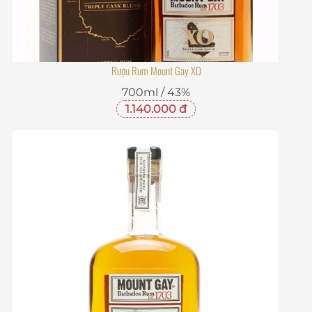
Rượu Rum Mount Gay XO
700ml / 43%
1.140.000 đ