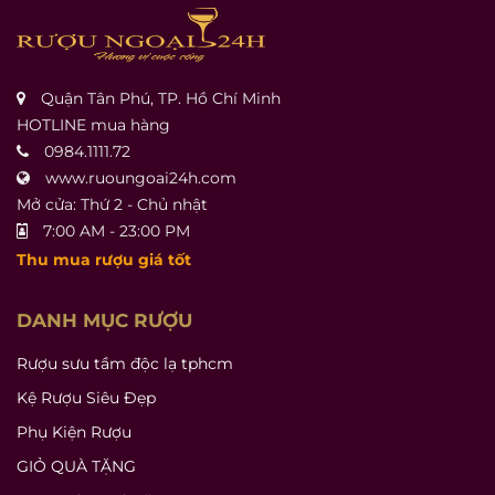
Quận Tân Phú, TP. Hồ Chí Minh
HOTLINE mua hàng
0984.1111.72
www.ruoungoai24h.com
Mở cửa: Thứ 2 - Chủ nhật
7:00 AM - 23:00 PM
Thu mua rượu giá tốt
DANH MỤC RƯỢU
Rượu sưu tầm độc lạ tphcm
Kệ Rượu Siêu Đẹp
Phụ Kiện Rượu
GIỎ QUÀ TẶNG