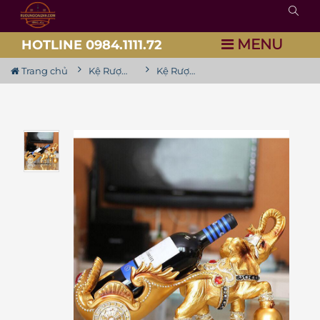
MENU
HOTLINE 0984.1111.72
Trang chủ
Kệ Rượu Siêu Đẹp
Kệ Rượu Vang Voi Phú Quý