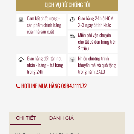
DỊCH VỤ TỪ CHÚNG TÔI
Cam kết chất lượng -
Giao hàng
24h
ở HCM,
sản phẩm chính hãng
2-3 ngày ở tỉnh khác
của nhà sản xuất
Miễn phí vận chuyển
cho tất cả đơn hàng trên
2 triệu
Giao hàng đến
tận nơi
,
Nhiều chương trình
nhận - hàng - trả hàng
khuyến mãi
và quà tặng
trong
24h
trong năm. ZALO
HOTLINE MUA HÀNG 0984.1111.72
CHI TIẾT
ĐÁNH GIÁ