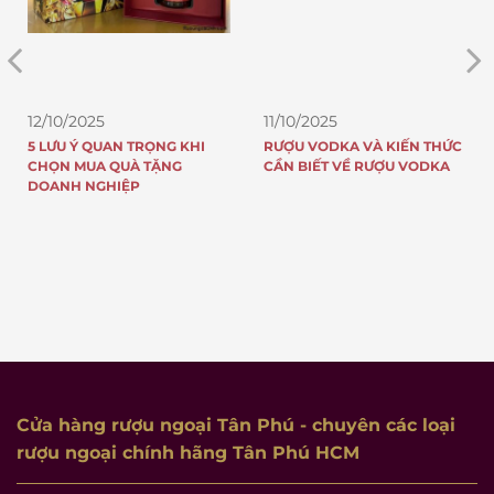
11/10/2025
11/10/2025
RƯỢU VODKA VÀ KIẾN THỨC
TOP 5 CHAI RƯỢU JOHNNIE
CẦN BIẾT VỀ RƯỢU VODKA
WALKER ĐẠT GIẢI QUỐC TẾ
Cửa hàng rượu ngoại Tân Phú
- chuyên các loại
rượu ngoại chính hãng Tân Phú HCM