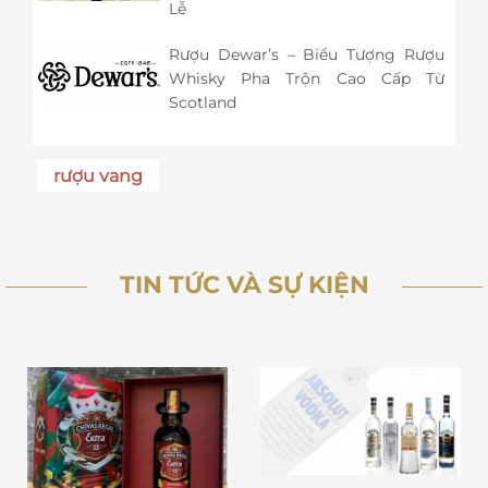
Lễ
Rượu Dewar’s – Biểu Tượng Rượu
Whisky Pha Trộn Cao Cấp Từ
Scotland
rượu vang
TIN TỨC VÀ SỰ KIỆN