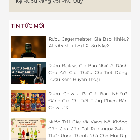
Kệ Rượu Vang Voi Phú Quý
TIN TỨC MỚI
Rượu Jagermeister Giá Bao Nhiêu?
Ai Nên Mua Loại Rượu Này?
Rượu Baileys Giá Bao Nhiêu? Dành
Cho Ai? Giới Thiệu Chi Tiết Dòng
Rượu Kem Huyền Thoại
Rượu Chivas 13 Giá Bao Nhiêu?
Đánh Giá Chi Tiết Từng Phiên Bản
Chivas 13
Nước Trái Cây Và Vang Nổ Không
Cồn Cao Cấp Tại Ruoungoai24h –
Thức Uống Thanh Nhã Cho Mọi Dịp