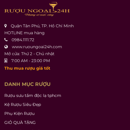
Quận Tân Phú, TP. Hồ Chí Minh
HOTLINE mua hàng
0984.1111.72
www.ruoungoai24h.com
Mở cửa: Thứ 2 - Chủ nhật
7:00 AM - 23:00 PM
Thu mua rượu giá tốt
DANH MỤC RƯỢU
Rượu sưu tầm độc lạ tphcm
Kệ Rượu Siêu Đẹp
Phụ Kiện Rượu
GIỎ QUÀ TẶNG