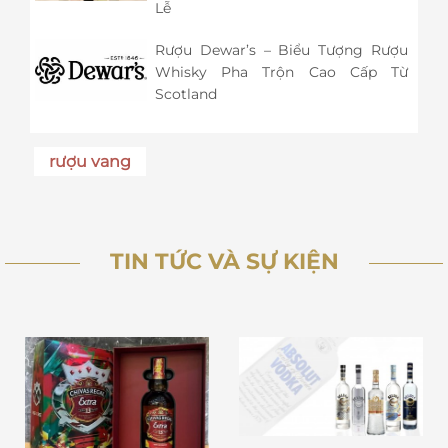
Lễ
Rượu Dewar’s – Biểu Tượng Rượu
Whisky Pha Trộn Cao Cấp Từ
Scotland
rượu vang
TIN TỨC VÀ SỰ KIỆN