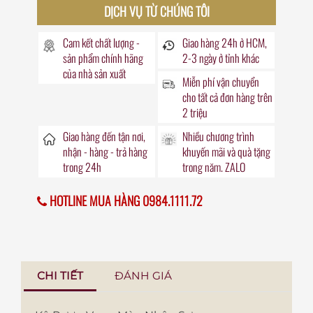
DỊCH VỤ TỪ CHÚNG TÔI
Cam kết chất lượng -
Giao hàng
24h
ở HCM,
sản phẩm chính hãng
2-3 ngày ở tỉnh khác
của nhà sản xuất
Miễn phí vận chuyển
cho tất cả đơn hàng trên
2 triệu
Giao hàng đến
tận nơi
,
Nhiều chương trình
nhận - hàng - trả hàng
khuyến mãi
và quà tặng
trong
24h
trong năm. ZALO
HOTLINE MUA HÀNG 0984.1111.72
CHI TIẾT
ĐÁNH GIÁ