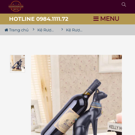
MENU
HOTLINE 0984.1111.72
Trang chủ
Kệ Rượu Siêu Đẹp
Kệ Rượu Vang Mèo Nhân Sư