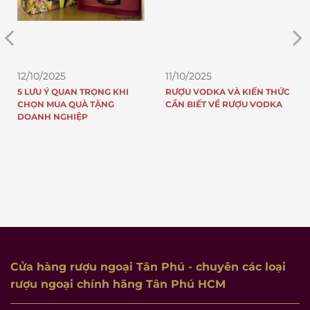
12/10/2025
11/10/2025
5 LƯU Ý QUAN TRỌNG KHI
RƯỢU VODKA VÀ KIẾN THỨC
CHỌN MUA QUÀ TẶNG
CẦN BIẾT VỀ RƯỢU VODKA
DOANH NGHIỆP
Cửa hàng rượu ngoại Tân Phú
- chuyên các loại
rượu ngoại chính hãng Tân Phú HCM