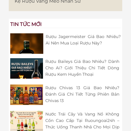
Kệ Rượu Vang Mèo Nhân Sư
TIN TỨC MỚI
Rượu Jagermeister Giá Bao Nhiêu?
Ai Nên Mua Loại Rượu Này?
Rượu Baileys Giá Bao Nhiêu? Dành
Cho Ai? Giới Thiệu Chi Tiết Dòng
Rượu Kem Huyền Thoại
Rượu Chivas 13 Giá Bao Nhiêu?
Đánh Giá Chi Tiết Từng Phiên Bản
Chivas 13
Nước Trái Cây Và Vang Nổ Không
Cồn Cao Cấp Tại Ruoungoai24h –
Thức Uống Thanh Nhã Cho Mọi Dịp