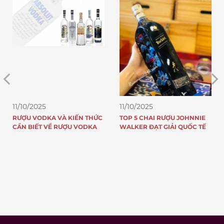
11/10/2025
11/10/2025
RƯỢU VODKA VÀ KIẾN THỨC
TOP 5 CHAI RƯỢU JOHNNIE
CẦN BIẾT VỀ RƯỢU VODKA
WALKER ĐẠT GIẢI QUỐC TẾ