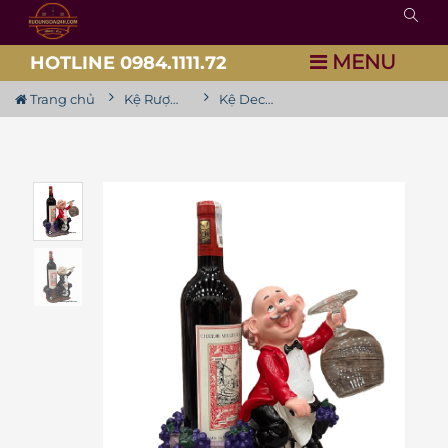
MENU
HOTLINE 0984.1111.72
Trang chủ
Kệ Rượu Siêu Đẹp
Kệ Decor - Kệ Rượu vang Áo Vét