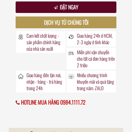
ĐẶT NGAY
DỊCH VỤ TỪ CHÚNG TÔI
Cam kết chất lượng -
Giao hàng
24h
ở HCM,
sản phẩm chính hãng
2-3 ngày ở tỉnh khác
của nhà sản xuất
Miễn phí vận chuyển
cho tất cả đơn hàng trên
2 triệu
Giao hàng đến
tận nơi
,
Nhiều chương trình
nhận - hàng - trả hàng
khuyến mãi
và quà tặng
trong
24h
trong năm. ZALO
HOTLINE MUA HÀNG 0984.1111.72