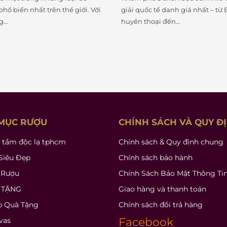
Johnnie Walker là một trong n
danh giá nhất – từ Blue Label
hiệu Scotch whisky nổi bật nhất
ến...
không chỉ vì độ...
MỤC RƯỢU
CHÍNH SÁCH VÀ QUY Đ
 tầm độc lạ tphcm
Chính sách & Quy định chung
Siêu Đẹp
Chính sách bảo hành
 Rượu
Chính Sách Bảo Mật Thông Ti
 TẶNG
Giao hàng và thanh toán
p Quà Tặng
Chính sách đổi trả hàng
Facebook
vas