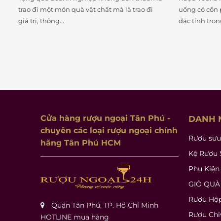
uống có cồn phổ biến nhất trên thế giới. Với
giải quốc tế 
đặc tính trong...
huyền thoại đ
Cửa hàng rượu ngoại Tân Phú
-
DANH 
chuyên các loại rượu ngoại chính
Rượu sưu
hãng Tân Phú HCM
Kệ Rượu 
Phụ Kiện
GIỎ QUÀ
Rượu Hộ
Quận Tân Phú, TP. Hồ Chí Minh
Rượu Chi
HOTLINE mua hàng