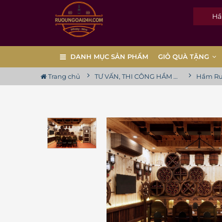
Hầm R
DANH MỤC SẢN PHẨM
GIỎ QUÀ TẶNG
Trang chủ
TƯ VẤN, THI CÔNG HẦM RƯỢU