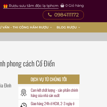
Rượu sưu tầm độc lạ tphcm
0
Giỏ hàng
0984111172
Ư VẤN - THI CÔNG HẦM RƯỢU
BLOG RƯỢU
ình phong cách Cổ Điển
DỊCH VỤ TỪ CHÚNG TÔI
ia Đình
Cam kết chất lượng - sản phẩm chính
hãng của nhà sản xuất
Giao hàng
24h
ở HCM, 2-3 ngày ở