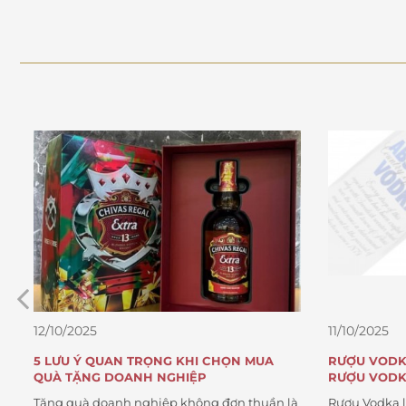
11/10/2025
11/10/2025
RƯỢU VODKA VÀ KIẾN THỨC CẦN BIẾT VỀ
TOP 5 CHAI
RƯỢU VODKA
GIẢI QUỐC 
à
Rượu Vodka là một trong những loại đồ
Khám phá 5 c