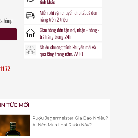
tỉnh khác
Miễn phí vận chuyển
cho tất cả đơn
hàng trên 2 triệu
ửa hàng
Giao hàng đến
tận nơi
, nhận - hàng -
trả hàng trong
24h
Nhiều chương trình khuyến mãi
và
quà tặng
trong năm. ZALO
11.72
IN TỨC MỚI
Rượu Jagermeister Giá Bao Nhiêu?
Ai Nên Mua Loại Rượu Này?