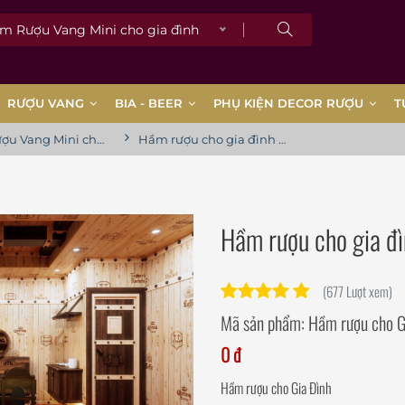
ượu Vang Mini cho gia đình
RƯỢU VANG
BIA - BEER
PHỤ KIỆN DECOR RƯỢU
T
Hầm Rượu Vang Mini cho gia đình
Hầm rượu cho gia đình phong cách Cổ Điển
Hầm rượu cho gia đ
(677 Lượt xem)
Mã sản phẩm:
Hầm rượu cho G
0 đ
Hầm rượu cho Gia Đình