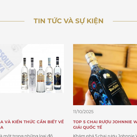
TIN TỨC VÀ SỰ KIỆN
11/10/2025
 RƯỢU JOHNNIE WALKER ĐẠT
8 LÝ DO TẠI SAO RƯỢU JOH
TẾ
NỔI TIẾNG KHẮP THẾ GIỚI V
SỐ “KHỦNG” MỖI NĂM
hai rượu Johnnie Walker đạt