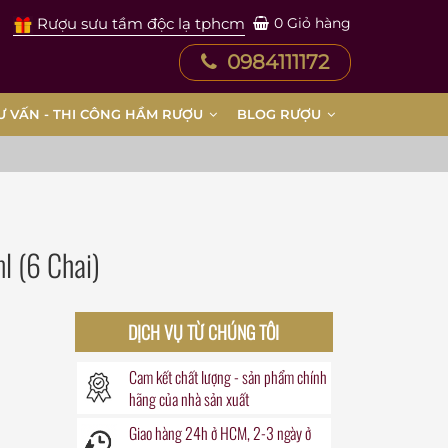
Rượu sưu tầm độc lạ tphcm
0
Giỏ hàng
0984111172
Ư VẤN - THI CÔNG HẦM RƯỢU
BLOG RƯỢU
l (6 Chai)
DỊCH VỤ TỪ CHÚNG TÔI
Cam kết chất lượng - sản phẩm chính
hãng của nhà sản xuất
Giao hàng
24h
ở HCM, 2-3 ngày ở