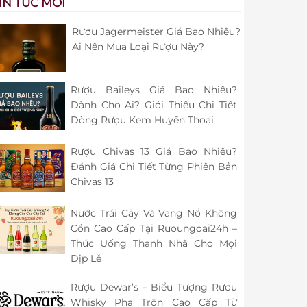
IN TỨC MỚI
Rượu Jagermeister Giá Bao Nhiêu?
Ai Nên Mua Loại Rượu Này?
Rượu Baileys Giá Bao Nhiêu?
Dành Cho Ai? Giới Thiệu Chi Tiết
Dòng Rượu Kem Huyền Thoại
Rượu Chivas 13 Giá Bao Nhiêu?
Đánh Giá Chi Tiết Từng Phiên Bản
Chivas 13
Nước Trái Cây Và Vang Nổ Không
Cồn Cao Cấp Tại Ruoungoai24h –
Thức Uống Thanh Nhã Cho Mọi
Dịp Lễ
Rượu Dewar’s – Biểu Tượng Rượu
Whisky Pha Trộn Cao Cấp Từ