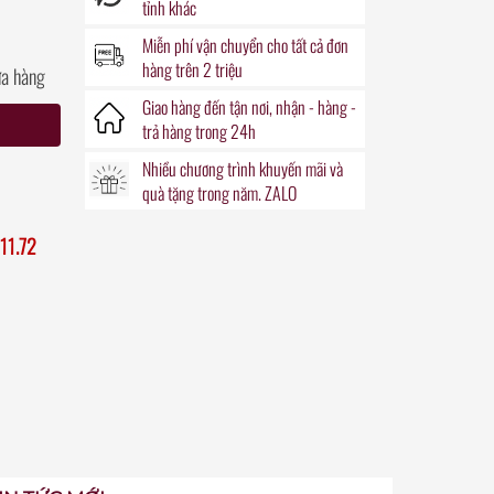
tỉnh khác
Miễn phí vận chuyển
cho tất cả đơn
hàng trên 2 triệu
ửa hàng
Giao hàng đến
tận nơi
, nhận - hàng -
trả hàng trong
24h
Nhiều chương trình khuyến mãi
và
quà tặng
trong năm. ZALO
11.72