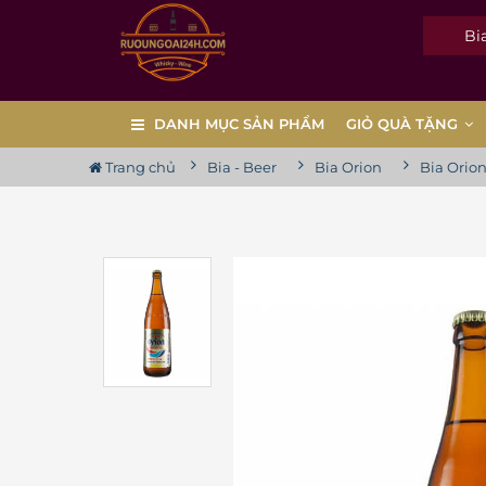
Bia 
DANH MỤC SẢN PHẨM
GIỎ QUÀ TẶNG
Trang chủ
Bia - Beer
Bia Orion