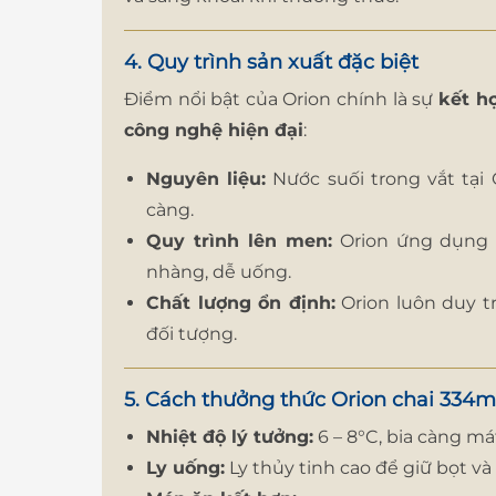
4. Quy trình sản xuất đặc biệt
Điểm nổi bật của Orion chính là sự
kết h
công nghệ hiện đại
:
Nguyên liệu:
Nước suối trong vắt tại 
càng.
Quy trình lên men:
Orion ứng dụng c
nhàng, dễ uống.
Chất lượng ổn định:
Orion luôn duy t
đối tượng.
5. Cách thưởng thức Orion chai 334m
Nhiệt độ lý tưởng:
6 – 8°C, bia càng m
Ly uống:
Ly thủy tinh cao để giữ bọt và