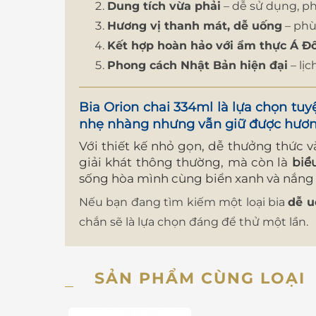
Dung tích vừa phải
– dễ sử dụng, ph
Hương vị thanh mát, dễ uống
– phù
Kết hợp hoàn hảo với ẩm thực Á Đ
Phong cách Nhật Bản hiện đại
– lịc
Bia Orion chai 334ml
là lựa chọn tuy
nhẹ nhàng nhưng vẫn giữ được hương
Với thiết kế nhỏ gọn, dễ thưởng thức và
giải khát thông thường, mà còn là
biể
sống hòa mình cùng biển xanh và nắng
Nếu bạn đang tìm kiếm một loại bia
dễ u
chắn sẽ là lựa chọn đáng để thử một lần.
SẢN PHẨM CÙNG LOẠI