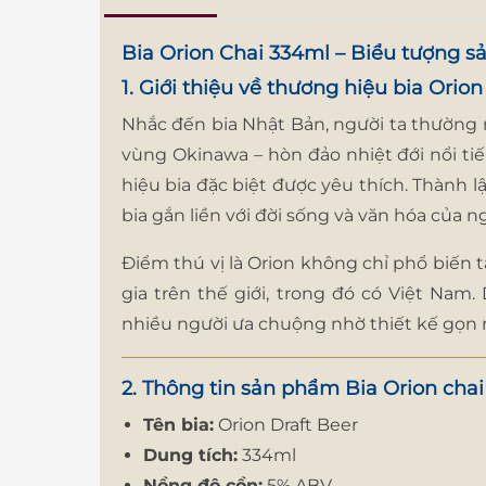
Bia Orion Chai 334ml – Biểu tượng s
1. Giới thiệu về thương hiệu bia Orion
Nhắc đến bia Nhật Bản, người ta thường n
vùng Okinawa – hòn đảo nhiệt đới nổi ti
hiệu bia đặc biệt được yêu thích. Thành l
bia gắn liền với đời sống và văn hóa của 
Điểm thú vị là Orion không chỉ phổ biến
gia trên thế giới, trong đó có Việt Nam
nhiều người ưa chuộng nhờ thiết kế gọn 
2. Thông tin sản phẩm Bia Orion cha
Tên bia:
Orion Draft Beer
Dung tích:
334ml
Nồng độ cồn:
5% ABV