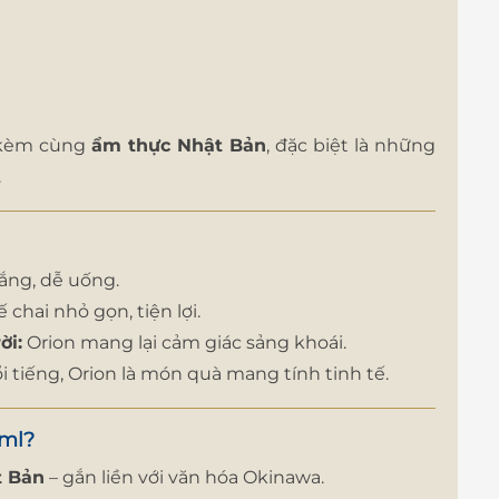
i kèm cùng
ẩm thực Nhật Bản
, đặc biệt là những
.
ng, dễ uống.
 chai nhỏ gọn, tiện lợi.
ời:
Orion mang lại cảm giác sảng khoái.
 tiếng, Orion là món quà mang tính tinh tế.
4ml?
t Bản
– gắn liền với văn hóa Okinawa.