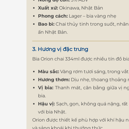
Xuất xứ:
Okinawa, Nhật Bản
Phong cách:
Lager – bia vàng nhẹ
Bao bì:
Chai thủy tinh trong suốt, nhã
ấn Nhật Bản.
3. Hương vị đặc trưng
Bia Orion chai 334ml được nhiều tín đồ bia
Màu sắc:
Vàng rơm tươi sáng, trong vắt
Hương thơm:
Dịu nhẹ, thoang thoảng m
Vị bia:
Thanh mát, cân bằng giữa vị n
bia.
Hậu vị:
Sạch, gọn, không quá nặng, rấ
với bia Nhật.
Orion được thiết kế phù hợp với khí hậu 
và sảng khoái khi thưởng thức.