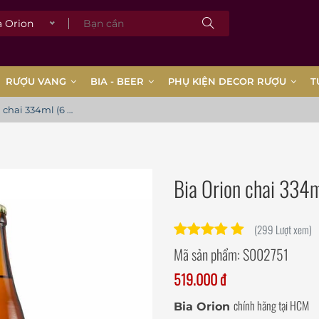
Orion
RƯỢU VANG
BIA - BEER
PHỤ KIỆN DECOR RƯỢU
T
Bia Orion chai 334ml (6 Chai)
Bia Orion chai 334m
(299 Lượt xem)
Mã sản phẩm:
S002751
519.000 đ
chính hãng tại HCM
Bia Orion