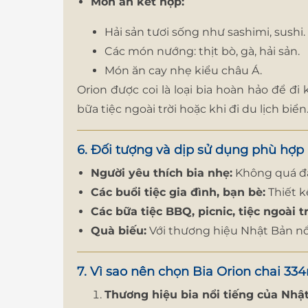
Món ăn kết hợp:
Hải sản tươi sống như sashimi, sushi.
Các món nướng: thịt bò, gà, hải sản.
Món ăn cay nhẹ kiểu châu Á.
Orion được coi là loại bia hoàn hảo để đ
bữa tiệc ngoài trời hoặc khi đi du lịch biển
6. Đối tượng và dịp sử dụng phù hợp
Người yêu thích bia nhẹ:
Không quá đắ
Các buổi tiệc gia đình, bạn bè:
Thiết kế
Các bữa tiệc BBQ, picnic, tiệc ngoài tr
Quà biếu:
Với thương hiệu Nhật Bản nổi
7. Vì sao nên chọn Bia Orion chai 33
Thương hiệu bia nổi tiếng của Nhậ